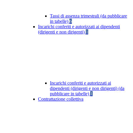
Tassi di assenza trimestrali (da pubblicare
in tabelle)
6
Incarichi conferiti e autorizzati ai dipendenti
(dirigenti e non dirigenti)
1
Incarichi conferiti e autorizzati ai
dipendenti (dirigenti e non dirigenti) (da
pubblicare in tabelle)
1
Contrattazione collettiva