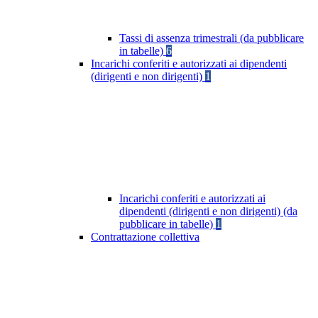
Tassi di assenza trimestrali (da pubblicare
in tabelle)
6
Incarichi conferiti e autorizzati ai dipendenti
(dirigenti e non dirigenti)
1
Incarichi conferiti e autorizzati ai
dipendenti (dirigenti e non dirigenti) (da
pubblicare in tabelle)
1
Contrattazione collettiva