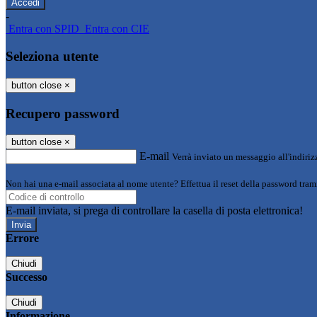
-
Entra con SPID
Entra con CIE
Seleziona utente
button close
×
Recupero password
button close
×
E-mail
Verrà inviato un messaggio all'indirizz
Non hai una e-mail associata al nome utente? Effettua il reset della password tram
E-mail inviata, si prega di controllare la casella di posta elettronica!
Errore
Chiudi
Successo
Chiudi
Informazione