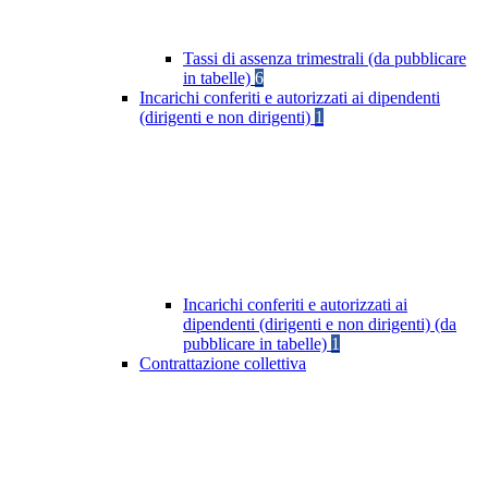
Tassi di assenza trimestrali (da pubblicare
in tabelle)
6
Incarichi conferiti e autorizzati ai dipendenti
(dirigenti e non dirigenti)
1
Incarichi conferiti e autorizzati ai
dipendenti (dirigenti e non dirigenti) (da
pubblicare in tabelle)
1
Contrattazione collettiva