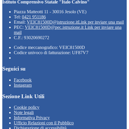
Istituto Comprensivo Statale "Italo Calvino"
Piazza Matteotti 11 - 30016 Jesolo (VE)
Tel:
0421 951186
Email:
VEIC81500D@istruzione.it
Link per inviare una mail
PEC:
VEIC81500D@pec.istruzione.it
Link per inviare una
mail
C.F.: 93020690272
Codice meccanografico: VEIC81500D
Codice univoco di fatturazione: UF87V7
Seguici su
Facebook
Instagram
Sezione Link Utili
Cookie policy
Note legali
Informativa Privacy
Ufficio Relazioni con il Pubblico
Dichiarazione di accessibilità