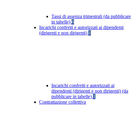
Tassi di assenza trimestrali (da pubblicare
in tabelle)
6
Incarichi conferiti e autorizzati ai dipendenti
(dirigenti e non dirigenti)
1
Incarichi conferiti e autorizzati ai
dipendenti (dirigenti e non dirigenti) (da
pubblicare in tabelle)
1
Contrattazione collettiva