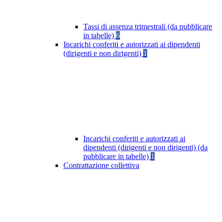
Tassi di assenza trimestrali (da pubblicare
in tabelle)
6
Incarichi conferiti e autorizzati ai dipendenti
(dirigenti e non dirigenti)
1
Incarichi conferiti e autorizzati ai
dipendenti (dirigenti e non dirigenti) (da
pubblicare in tabelle)
1
Contrattazione collettiva