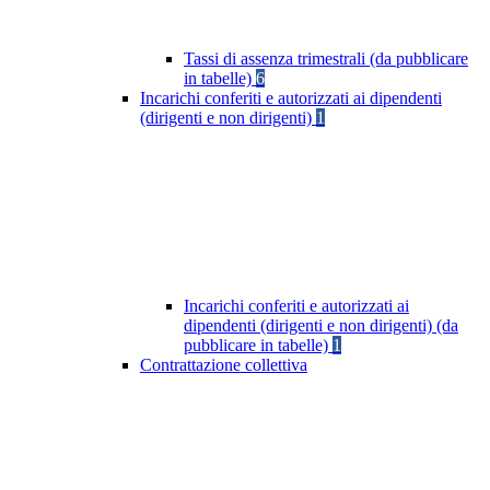
Tassi di assenza trimestrali (da pubblicare
in tabelle)
6
Incarichi conferiti e autorizzati ai dipendenti
(dirigenti e non dirigenti)
1
Incarichi conferiti e autorizzati ai
dipendenti (dirigenti e non dirigenti) (da
pubblicare in tabelle)
1
Contrattazione collettiva