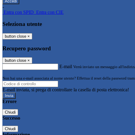
-
Entra con SPID
Entra con CIE
Seleziona utente
button close
×
Recupero password
button close
×
E-mail
Verrà inviato un messaggio all'indirizz
Non hai una e-mail associata al nome utente? Effettua il reset della password tram
E-mail inviata, si prega di controllare la casella di posta elettronica!
Errore
Chiudi
Successo
Chiudi
Informazione