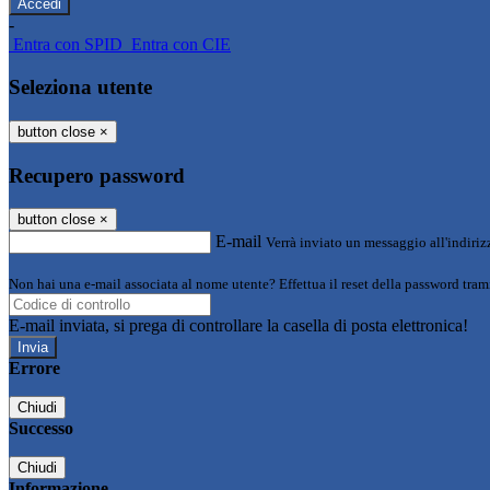
-
Entra con SPID
Entra con CIE
Seleziona utente
button close
×
Recupero password
button close
×
E-mail
Verrà inviato un messaggio all'indirizz
Non hai una e-mail associata al nome utente? Effettua il reset della password tram
E-mail inviata, si prega di controllare la casella di posta elettronica!
Errore
Chiudi
Successo
Chiudi
Informazione