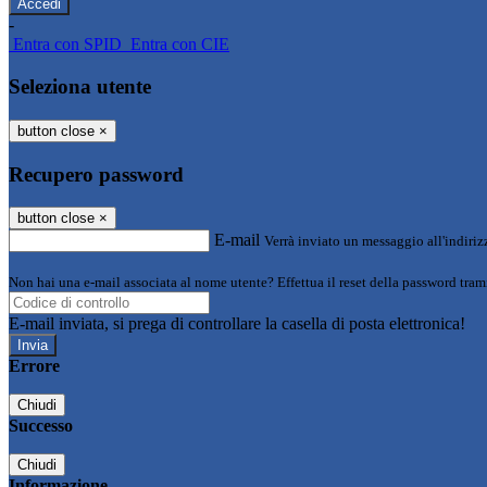
-
Entra con SPID
Entra con CIE
Seleziona utente
button close
×
Recupero password
button close
×
E-mail
Verrà inviato un messaggio all'indirizz
Non hai una e-mail associata al nome utente? Effettua il reset della password tram
E-mail inviata, si prega di controllare la casella di posta elettronica!
Errore
Chiudi
Successo
Chiudi
Informazione