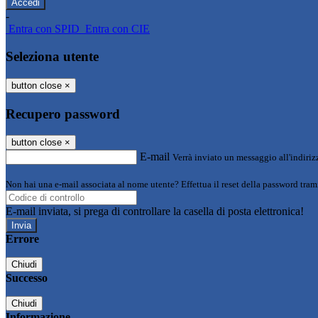
-
Entra con SPID
Entra con CIE
Seleziona utente
button close
×
Recupero password
button close
×
E-mail
Verrà inviato un messaggio all'indirizz
Non hai una e-mail associata al nome utente? Effettua il reset della password tram
E-mail inviata, si prega di controllare la casella di posta elettronica!
Errore
Chiudi
Successo
Chiudi
Informazione