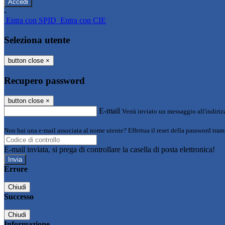
-
Entra con SPID
Entra con CIE
Seleziona utente
button close
×
Recupero password
button close
×
E-mail
Verrà inviato un messaggio all'indirizz
Non hai una e-mail associata al nome utente? Effettua il reset della password tram
E-mail inviata, si prega di controllare la casella di posta elettronica!
Errore
Chiudi
Successo
Chiudi
Informazione