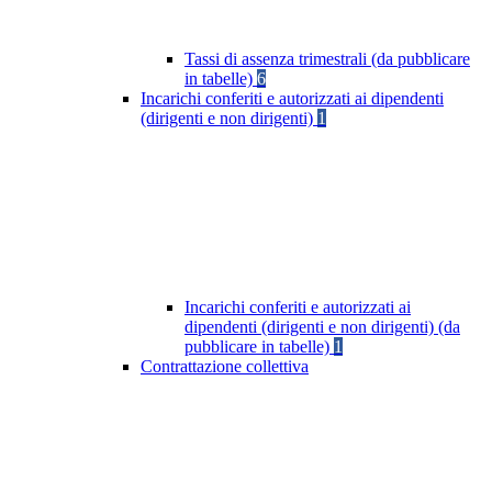
Tassi di assenza trimestrali (da pubblicare
in tabelle)
6
Incarichi conferiti e autorizzati ai dipendenti
(dirigenti e non dirigenti)
1
Incarichi conferiti e autorizzati ai
dipendenti (dirigenti e non dirigenti) (da
pubblicare in tabelle)
1
Contrattazione collettiva