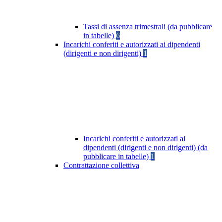
Tassi di assenza trimestrali (da pubblicare
in tabelle)
6
Incarichi conferiti e autorizzati ai dipendenti
(dirigenti e non dirigenti)
1
Incarichi conferiti e autorizzati ai
dipendenti (dirigenti e non dirigenti) (da
pubblicare in tabelle)
1
Contrattazione collettiva