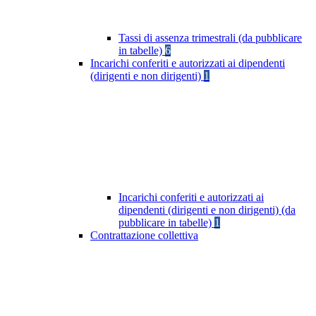
Tassi di assenza trimestrali (da pubblicare
in tabelle)
6
Incarichi conferiti e autorizzati ai dipendenti
(dirigenti e non dirigenti)
1
Incarichi conferiti e autorizzati ai
dipendenti (dirigenti e non dirigenti) (da
pubblicare in tabelle)
1
Contrattazione collettiva