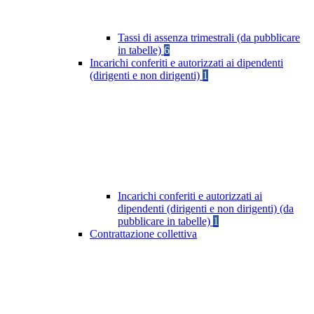
Tassi di assenza trimestrali (da pubblicare
in tabelle)
6
Incarichi conferiti e autorizzati ai dipendenti
(dirigenti e non dirigenti)
1
Incarichi conferiti e autorizzati ai
dipendenti (dirigenti e non dirigenti) (da
pubblicare in tabelle)
1
Contrattazione collettiva