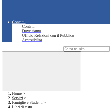
Contatti
Contatti
Dove siamo
Ufficio Relazioni con il Pubblico
Accessibilità
Campo di ricerca per le pagine del sito
Home
>
Servizi
>
Famiglie e Studenti
>
Libri di testo