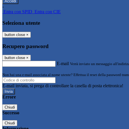
-
Entra con SPID
Entra con CIE
Seleziona utente
button close
×
Recupero password
button close
×
E-mail
Verrà inviato un messaggio all'indirizz
Non hai una e-mail associata al nome utente? Effettua il reset della password tram
E-mail inviata, si prega di controllare la casella di posta elettronica!
Errore
Chiudi
Successo
Chiudi
Informazione