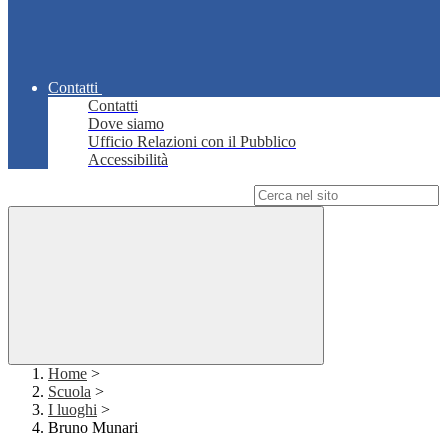
Contatti
Contatti
Dove siamo
Ufficio Relazioni con il Pubblico
Accessibilità
Campo di ricerca per le pagine del sito
Home
>
Scuola
>
I luoghi
>
Bruno Munari