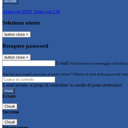
-
Entra con SPID
Entra con CIE
Seleziona utente
button close
×
Recupero password
button close
×
E-mail
Verrà inviato un messaggio all'indirizz
Non hai una e-mail associata al nome utente? Effettua il reset della password tram
E-mail inviata, si prega di controllare la casella di posta elettronica!
Errore
Chiudi
Successo
Chiudi
Informazione