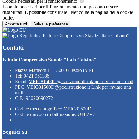
Cookie necessari per il funzionamento
I cookie necessari per il funzionamento non possono essere
disabilitati. È possibile consultare l'elenco nella pagina della cookie
policy.
Accetta tutti
Salva le preferenze
Istituto Comprensivo Statale "Italo Calvino"
Contatti
Istituto Comprensivo Statale "Italo Calvino"
Piazza Matteotti 11 - 30016 Jesolo (VE)
Tel:
0421 951186
Email:
VEIC81500D@istruzione.it
Link per inviare una mail
PEC:
VEIC81500D@pec.istruzione.it
Link per inviare una
mail
C.F.: 93020690272
Codice meccanografico: VEIC81500D
Codice univoco di fatturazione: UF87V7
Seguici su