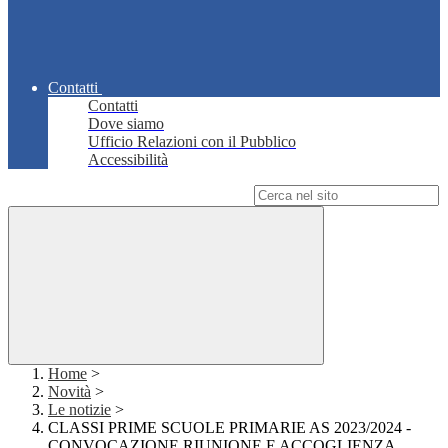
Contatti
Contatti
Dove siamo
Ufficio Relazioni con il Pubblico
Accessibilità
Campo di ricerca per le pagine del sito
Home
>
Novità
>
Le notizie
>
CLASSI PRIME SCUOLE PRIMARIE AS 2023/2024 -
CONVOCAZIONE RIUNIONE E ACCOGLIENZA