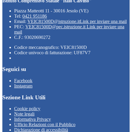
Istituto Comprensivo Statale "Italo Calvino"
Piazza Matteotti 11 - 30016 Jesolo (VE)
Tel:
0421 951186
Email:
VEIC81500D@istruzione.it
Link per inviare una mail
PEC:
VEIC81500D@pec.istruzione.it
Link per inviare una
mail
C.F.: 93020690272
Codice meccanografico: VEIC81500D
Codice univoco di fatturazione: UF87V7
Seguici su
Facebook
Instagram
Sezione Link Utili
Cookie policy
Note legali
Informativa Privacy
Ufficio Relazioni con il Pubblico
Dichiarazione di accessibilità