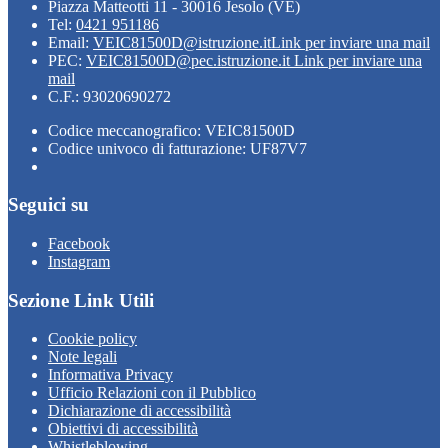
Piazza Matteotti 11 - 30016 Jesolo (VE)
Tel:
0421 951186
Email:
VEIC81500D@istruzione.it
Link per inviare una mail
PEC:
VEIC81500D@pec.istruzione.it
Link per inviare una
mail
C.F.: 93020690272
Codice meccanografico: VEIC81500D
Codice univoco di fatturazione: UF87V7
Seguici su
Facebook
Instagram
Sezione Link Utili
Cookie policy
Note legali
Informativa Privacy
Ufficio Relazioni con il Pubblico
Dichiarazione di accessibilità
Obiettivi di accessibilità
Whistleblowing