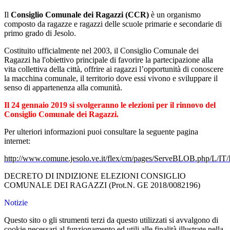
Il
Consiglio Comunale dei Ragazzi (CCR)
è un organismo
composto da ragazze e ragazzi delle scuole primarie e secondarie di
primo grado di Jesolo.
Costituito ufficialmente nel 2003, il Consiglio Comunale dei
Ragazzi ha l'obiettivo principale di favorire la partecipazione alla
vita collettiva della città, offrire ai ragazzi l’opportunità di conoscere
la macchina comunale, il territorio dove essi vivono e sviluppare il
senso di appartenenza alla comunità.
Il 24 gennaio 2019 si svolgeranno le elezioni per il rinnovo del
Consiglio Comunale dei Ragazzi.
Per ulteriori informazioni puoi consultare la seguente pagina
internet:
http://www.comune.jesolo.ve.it/flex/cm/pages/ServeBLOB.php/L/IT
DECRETO DI INDIZIONE ELEZIONI CONSIGLIO
COMUNALE DEI RAGAZZI (Prot.N. GE 2018/0082196)
Notizie
Questo sito o gli strumenti terzi da questo utilizzati si avvalgono di
cookie necessari al funzionamento ed utili alle finalità illustrate nella