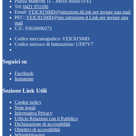
Piazza Matteotti 11 - 30016 Jesolo (VE)
Tel:
0421 951186
Email:
VEIC81500D@istruzione.it
Link per inviare una mail
PEC:
VEIC81500D@pec.istruzione.it
Link per inviare una
mail
C.F.: 93020690272
Codice meccanografico: VEIC81500D
Codice univoco di fatturazione: UF87V7
Seguici su
Facebook
Instagram
Sezione Link Utili
Cookie policy
Note legali
Informativa Privacy
Ufficio Relazioni con il Pubblico
Dichiarazione di accessibilità
Obiettivi di accessibilità
Whistleblowing