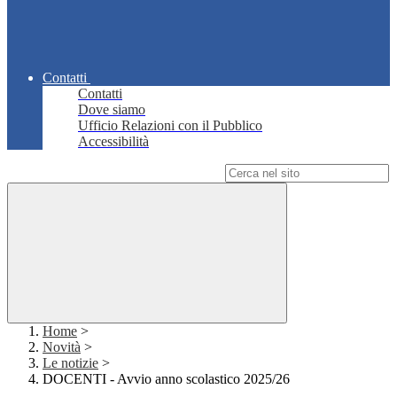
Contatti
Contatti
Dove siamo
Ufficio Relazioni con il Pubblico
Accessibilità
Campo di ricerca per le pagine del sito
Home
>
Novità
>
Le notizie
>
DOCENTI - Avvio anno scolastico 2025/26