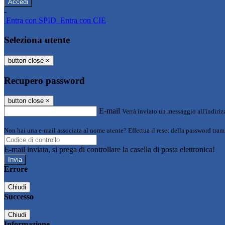
-
Entra con SPID
Entra con CIE
Seleziona utente
button close
×
Recupero password
button close
×
E-mail
Verrà inviato un messaggio all'indirizz
Non hai una e-mail associata al nome utente? Effettua il reset della password tram
E-mail inviata, si prega di controllare la casella di posta elettronica!
Errore
Chiudi
Successo
Chiudi
Informazione