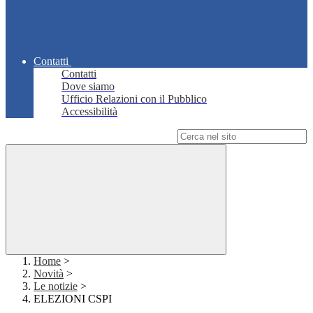
Contatti
Contatti
Dove siamo
Ufficio Relazioni con il Pubblico
Accessibilità
Campo di ricerca per le pagine del sito
Home
>
Novità
>
Le notizie
>
ELEZIONI CSPI