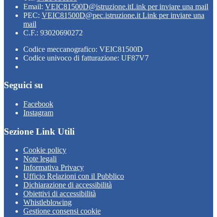
Email:
VEIC81500D@istruzione.it
Link per inviare una mail
PEC:
VEIC81500D@pec.istruzione.it
Link per inviare una
mail
C.F.: 93020690272
Codice meccanografico: VEIC81500D
Codice univoco di fatturazione: UF87V7
Seguici su
Facebook
Instagram
Sezione Link Utili
Cookie policy
Note legali
Informativa Privacy
Ufficio Relazioni con il Pubblico
Dichiarazione di accessibilità
Obiettivi di accessibilità
Whistleblowing
Gestione consensi cookie