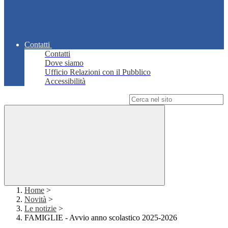
Contatti
Contatti
Dove siamo
Ufficio Relazioni con il Pubblico
Accessibilità
Campo di ricerca per le pagine del sito
Home
>
Novità
>
Le notizie
>
FAMIGLIE - Avvio anno scolastico 2025-2026