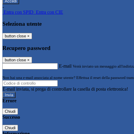
-
Entra con SPID
Entra con CIE
Seleziona utente
button close
×
Recupero password
button close
×
E-mail
Verrà inviato un messaggio all'indirizz
Non hai una e-mail associata al nome utente? Effettua il reset della password tram
E-mail inviata, si prega di controllare la casella di posta elettronica!
Errore
Chiudi
Successo
Chiudi
Informazione