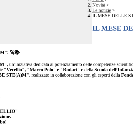
Novità
>
Le notizie
>
IL MESE DELLE S
IL MESE D
EM"!
🚀📚
EM"
, un’iniziativa dedicata al potenziamento delle competenze scientific
ie "Vecellio", "Marco Polo" e "Rodari"
e della
Scuola dell’Infanz
BE STE(A)M"
, realizzato in collaborazione con gli esperti della
Fonda
s
.
CELLIO"
zione.
ibo!