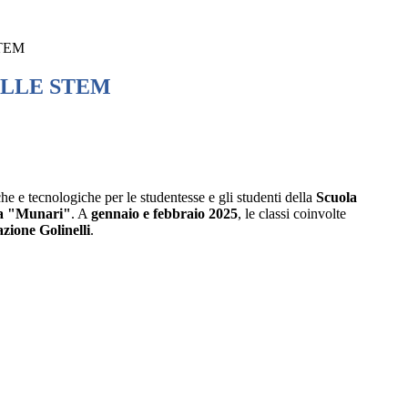
TEM
ELLE STEM
he e tecnologiche per le studentesse e gli studenti della
Scuola
ia "Munari"
. A
gennaio e febbraio 2025
, le classi coinvolte
zione Golinelli
.