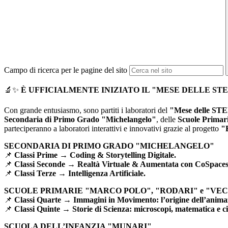
Campo di ricerca per le pagine del sito
🔬✨
È UFFICIALMENTE INIZIATO IL "MESE DELLE ST
Con grande entusiasmo, sono partiti i laboratori del
"Mese delle ST
Secondaria di Primo Grado "Michelangelo"
, delle
Scuole Primar
parteciperanno a laboratori interattivi e innovativi grazie al progetto
"
SECONDARIA DI PRIMO GRADO "MICHELANGELO"
📌
Classi Prime
→
Coding & Storytelling Digitale.
📌
Classi Seconde
→
Realtà Virtuale & Aumentata con CoSpace
📌
Classi Terze
→
Intelligenza Artificiale.
SCUOLE PRIMARIE "MARCO POLO", "RODARI" e "VE
📌
Classi Quarte
→
Immagini in Movimento: l’origine dell’anima
📌
Classi Quinte
→
Storie di Scienza: microscopi, matematica e c
SCUOLA DELL’INFANZIA "MUNARI"