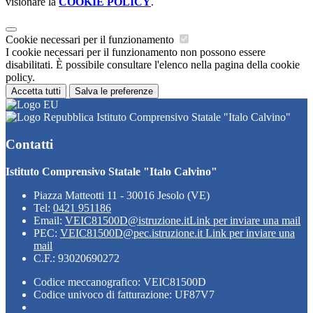
visionare la
COOKIE POLICY
.
Cookie necessari per il funzionamento
I cookie necessari per il funzionamento non possono essere
disabilitati. È possibile consultare l'elenco nella pagina della cookie
policy.
Accetta tutti
Salva le preferenze
Istituto Comprensivo Statale "Italo Calvino"
Contatti
Istituto Comprensivo Statale "Italo Calvino"
Piazza Matteotti 11 - 30016 Jesolo (VE)
Tel:
0421 951186
Email:
VEIC81500D@istruzione.it
Link per inviare una mail
PEC:
VEIC81500D@pec.istruzione.it
Link per inviare una
mail
C.F.: 93020690272
Codice meccanografico: VEIC81500D
Codice univoco di fatturazione: UF87V7