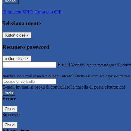
-
Entra con SPID
Entra con CIE
Seleziona utente
button close
×
Recupero password
button close
×
E-mail
Verrà inviato un messaggio all'indirizz
Non hai una e-mail associata al nome utente? Effettua il reset della password tram
E-mail inviata, si prega di controllare la casella di posta elettronica!
Errore
Chiudi
Successo
Chiudi
Informazione