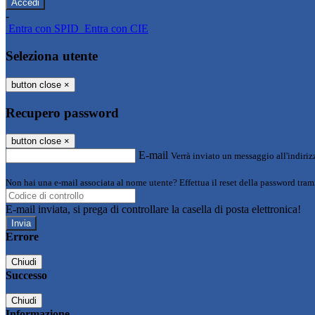
-
Entra con SPID
Entra con CIE
Seleziona utente
button close
×
Recupero password
button close
×
E-mail
Verrà inviato un messaggio all'indirizz
Non hai una e-mail associata al nome utente? Effettua il reset della password tram
E-mail inviata, si prega di controllare la casella di posta elettronica!
Errore
Chiudi
Successo
Chiudi
Informazione