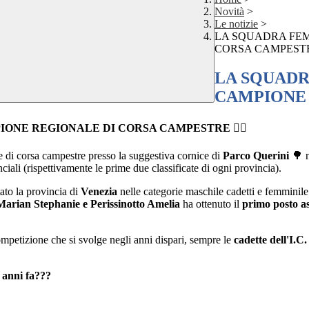
Novità
>
Le notizie
>
LA SQUADRA FEM
CORSA CAMPEST
LA SQUADR
CAMPIONE 
PIONE REGIONALE DI CORSA CAMPESTRE
🏃‍♀️
le di corsa campestre presso la suggestiva cornice di
Parco Querini
🌳
n
ciali (rispettivamente le prime due classificate di ogni provincia).
to la provincia di
Venezia
nelle categorie maschile cadetti e femminile
arian Stephanie e Perissinotto Amelia
ha ottenuto il
primo posto a
mpetizione che si svolge negli anni dispari, sempre le
cadette dell'I.C
e anni fa???