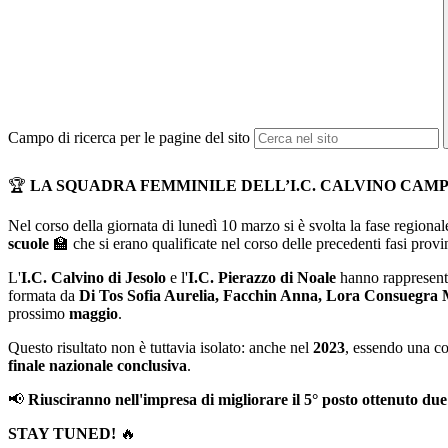
Campo di ricerca per le pagine del sito
🏆
LA SQUADRA FEMMINILE DELL’I.C. CALVINO CAM
Nel corso della giornata di lunedì 10 marzo si è svolta la fase regiona
scuole
🏫
che si erano qualificate nel corso delle precedenti fasi provin
L'
I.C. Calvino di Jesolo
e l'
I.C. Pierazzo di Noale
hanno rappresenta
formata da
Di Tos Sofia Aurelia, Facchin Anna, Lora Consuegra M
prossimo
maggio
.
Questo risultato non è tuttavia isolato: anche nel
2023
, essendo una co
finale nazionale conclusiva
.
📢
Riusciranno nell'impresa di migliorare il 5° posto ottenuto du
STAY TUNED!
🔥