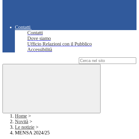
Contatti
Contatti
Dove siamo
Ufficio Relazioni con il Pubblico
Accessibilità
Campo di ricerca per le pagine del sito
Home
>
Novità
>
Le notizie
>
MENSA 2024/25