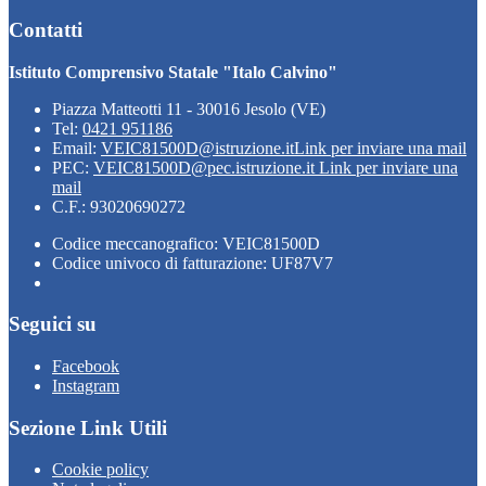
Contatti
Istituto Comprensivo Statale "Italo Calvino"
Piazza Matteotti 11 - 30016 Jesolo (VE)
Tel:
0421 951186
Email:
VEIC81500D@istruzione.it
Link per inviare una mail
PEC:
VEIC81500D@pec.istruzione.it
Link per inviare una
mail
C.F.: 93020690272
Codice meccanografico: VEIC81500D
Codice univoco di fatturazione: UF87V7
Seguici su
Facebook
Instagram
Sezione Link Utili
Cookie policy