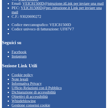
Email:
VEIC81500D@istruzione.it
Link per inviare una mail
PEC:
VEIC81500D@pec.istruzione.it
Link per inviare una
mail
C.F.: 93020690272
Codice meccanografico: VEIC81500D
Codice univoco di fatturazione: UF87V7
Seguici su
Facebook
Instagram
Sezione Link Utili
Cookie policy
Note legali
Informativa Privacy
Ufficio Relazioni con il Pubblico
Dichiarazione di accessibilità
Obiettivi di accessibilità
Whistleblowing
Gestione consensi cookie