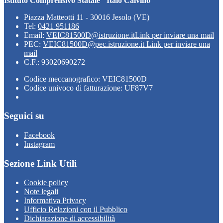
Istituto Comprensivo Statale "Italo Calvino"
Piazza Matteotti 11 - 30016 Jesolo (VE)
Tel:
0421 951186
Email:
VEIC81500D@istruzione.it
Link per inviare una mail
PEC:
VEIC81500D@pec.istruzione.it
Link per inviare una
mail
C.F.: 93020690272
Codice meccanografico: VEIC81500D
Codice univoco di fatturazione: UF87V7
Seguici su
Facebook
Instagram
Sezione Link Utili
Cookie policy
Note legali
Informativa Privacy
Ufficio Relazioni con il Pubblico
Dichiarazione di accessibilità