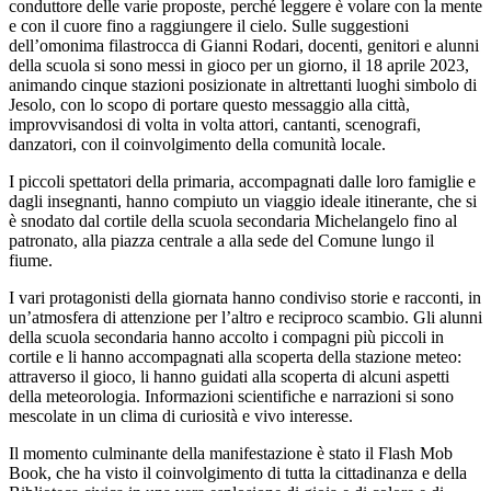
conduttore delle varie proposte, perché leggere è volare con la mente
e con il cuore fino a raggiungere il cielo. Sulle suggestioni
dell’omonima filastrocca di Gianni Rodari, docenti, genitori e alunni
della scuola si sono messi in gioco per un giorno, il 18 aprile 2023,
animando cinque stazioni posizionate in altrettanti luoghi simbolo di
Jesolo, con lo scopo di portare questo messaggio alla città,
improvvisandosi di volta in volta attori, cantanti, scenografi,
danzatori, con il coinvolgimento della comunità locale.
I piccoli spettatori della primaria, accompagnati dalle loro famiglie e
dagli insegnanti, hanno compiuto un viaggio ideale itinerante, che si
è snodato dal cortile della scuola secondaria Michelangelo fino al
patronato, alla piazza centrale a alla sede del Comune lungo il
fiume.
I vari protagonisti della giornata hanno condiviso storie e racconti, in
un’atmosfera di attenzione per l’altro e reciproco scambio. Gli alunni
della scuola secondaria hanno accolto i compagni più piccoli in
cortile e li hanno accompagnati alla scoperta della stazione meteo:
attraverso il gioco, li hanno guidati alla scoperta di alcuni aspetti
della meteorologia. Informazioni scientifiche e narrazioni si sono
mescolate in un clima di curiosità e vivo interesse.
Il momento culminante della manifestazione è stato il Flash Mob
Book, che ha visto il coinvolgimento di tutta la cittadinanza e della