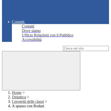
Contatti
Contatti
Dove siamo
Ufficio Relazioni con il Pubblico
Accessibilità
Campo di ricerca per le pagine del sito
Home
>
Didattica
>
I progetti delle classi
>
A spasso con Rodari