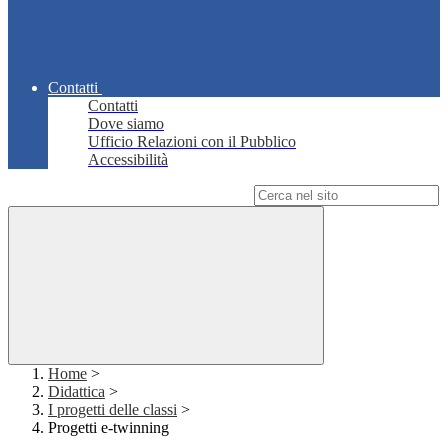
Contatti
Contatti
Dove siamo
Ufficio Relazioni con il Pubblico
Accessibilità
Campo di ricerca per le pagine del sito
Home
>
Didattica
>
I progetti delle classi
>
Progetti e-twinning