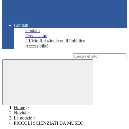
Contatti
Contatti
Dove siamo
Ufficio Relazioni con il Pubblico
Accessibilità
Campo di ricerca per le pagine del sito
Home
>
Novità
>
Le notizie
>
PICCOLI SCIENZIATI DA MUSEO