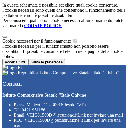
In questa schermata è possibile scegliere quali cookie consentire.
I cookie necessari sono quelli che consentono il funzionamento della
piattaforma e non è possibile disabilitarli.
Per conoscere quali sono i cookie necessari al funzionamento potete
visionare la
COOKIE POLICY
.
Cookie necessari per il funzionamento
I cookie necessari per il funzionamento non possono essere
disabilitati. È possibile consultare l'elenco nella pagina della cookie
policy.
Accetta tutti
Salva le preferenze
Istituto Comprensivo Statale "Italo Calvino"
Contatti
Istituto Comprensivo Statale "Italo Calvino"
Piazza Matteotti 11 - 30016 Jesolo (VE)
Tel:
0421 951186
Email:
VEIC81500D@istruzione.it
Link per inviare una mail
PEC:
VEIC81500D@pec.istruzione.it
Link per inviare una
mail