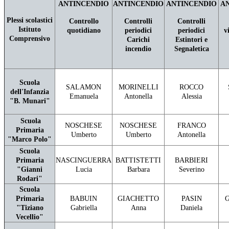
ANTINCENDIO
ANTINCENDIO
ANTINCENDIO
A
Plessi scolastici
Controllo
Controlli
Controlli
Istituto
quotidiano
periodici
periodici
v
Comprensivo
Carichi
Estintori e
incendio
Segnaletica
Scuola
SALAMON
MORINELLI
ROCCO
dell'Infanzia
Emanuela
Antonella
Alessia
"B. Munari"
Scuola
NOSCHESE
NOSCHESE
FRANCO
Primaria
Umberto
Umberto
Antonella
"Marco Polo"
Scuola
Primaria
NASCINGUERRA
BATTISTETTI
BARBIERI
"Gianni
Lucia
Barbara
Severino
Rodari"
Scuola
Primaria
BABUIN
GIACHETTO
PASIN
"Tiziano
Gabriella
Anna
Daniela
Vecellio"