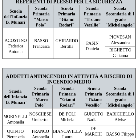
REFERENTI DI PLESSO PER LA SICUREZZA
Scuola
Scuola
Scuola
Scuola
Scuola
Primaria
Primaria
Primaria
Secondaria di I
dell'Infanzia
"Marco
"Gianni
"Tiziano
grado
"B. Munari"
Polo"
Rodari"
Vecellio"
"Michelangelo"
PIOVESAN
AGOSTINO
BASSO
GHIRARDO
Alessandra
PASIN
Federica
Francesca
Bertilla
Daniela
RIGHETTO
Antonia
Catianna
ADDETTI ANTINCENDIO IN ATTIVITÀ A RISCHIO DI
INCENDIO MEDIO
Scuola
Scuola
Scuola
Scuola
Scuola
Primaria
Primaria
Primaria
Secondaria di I
dell'Infanzia
"Marco
"Gianni
"Tiziano
grado
"B. Munari"
Polo"
Rodari"
Vecellio"
"Michelangelo"
NOSCHESE
DE POLI
GUIOTTO
BARICHELLO
MORINELLI
Umberto
Michela
Nadia
Alvise
Antonella
DE
QUINTO
FRANCO
BIANCAVILLA
MARCHI
BASSO Filippo
Pierangela
Antonella
Laura