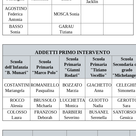
Jacklin
AGOSTINO
Federica
MOSCA Sonia
Antonia
BASSO
GARAU
Sonia
Tiziana
ADDETTI PRIMO INTERVENTO
Scuola
Scuola
Scuola
Scuola
Scuola
Primaria
Primaria
Secondaria d
dell'Infanzia
Primaria
"Gianni
"Tiziano
grado
"B. Munari"
"Marco Polo"
Rodari"
Vecellio"
"Michelange
COSTANTINI
ROMANIELLO
BOZZATO
GIACHETTO
CELEGHI
Mariangela
Pasqualina
Marzia
Anna
Simonett
ROCCO
BRUSSOLO
LUCCHETTA
GUIOTTO
GEROTT
Alessia
Michaela
Monica
Nadia
Sara
COLOSSO
FRANZOSO
BARBIERI
BUSANEL
SANTORSO
Laura
Deborah
Severino
Serenella
Gessica