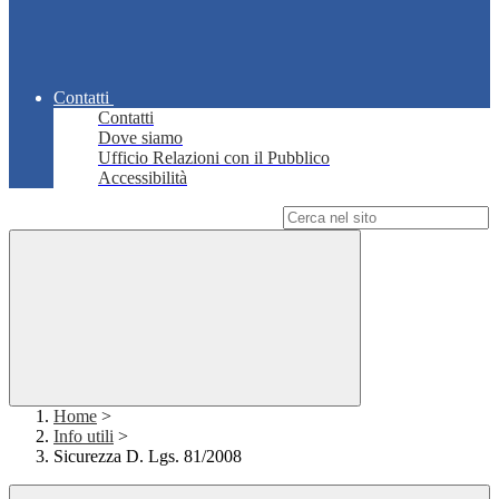
Contatti
Contatti
Dove siamo
Ufficio Relazioni con il Pubblico
Accessibilità
Campo di ricerca per le pagine del sito
Home
>
Info utili
>
Sicurezza D. Lgs. 81/2008