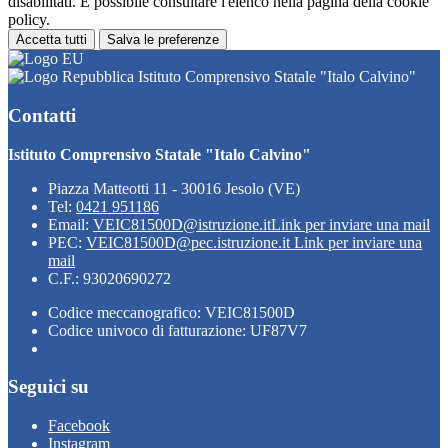
disabilitati. È possibile consultare l'elenco nella pagina della cookie
policy.
Accetta tutti
Salva le preferenze
Istituto Comprensivo Statale "Italo Calvino"
Contatti
Istituto Comprensivo Statale "Italo Calvino"
Piazza Matteotti 11 - 30016 Jesolo (VE)
Tel:
0421 951186
Email:
VEIC81500D@istruzione.it
Link per inviare una mail
PEC:
VEIC81500D@pec.istruzione.it
Link per inviare una
mail
C.F.: 93020690272
Codice meccanografico: VEIC81500D
Codice univoco di fatturazione: UF87V7
Seguici su
Facebook
Instagram