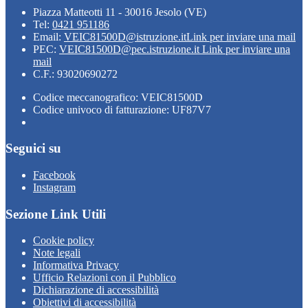
Piazza Matteotti 11 - 30016 Jesolo (VE)
Tel:
0421 951186
Email:
VEIC81500D@istruzione.it
Link per inviare una mail
PEC:
VEIC81500D@pec.istruzione.it
Link per inviare una
mail
C.F.: 93020690272
Codice meccanografico: VEIC81500D
Codice univoco di fatturazione: UF87V7
Seguici su
Facebook
Instagram
Sezione Link Utili
Cookie policy
Note legali
Informativa Privacy
Ufficio Relazioni con il Pubblico
Dichiarazione di accessibilità
Obiettivi di accessibilità