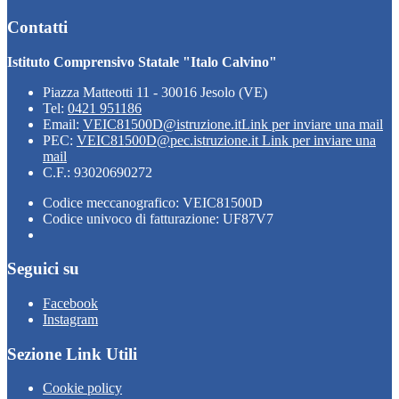
Contatti
Istituto Comprensivo Statale "Italo Calvino"
Piazza Matteotti 11 - 30016 Jesolo (VE)
Tel:
0421 951186
Email:
VEIC81500D@istruzione.it
Link per inviare una mail
PEC:
VEIC81500D@pec.istruzione.it
Link per inviare una
mail
C.F.: 93020690272
Codice meccanografico: VEIC81500D
Codice univoco di fatturazione: UF87V7
Seguici su
Facebook
Instagram
Sezione Link Utili
Cookie policy