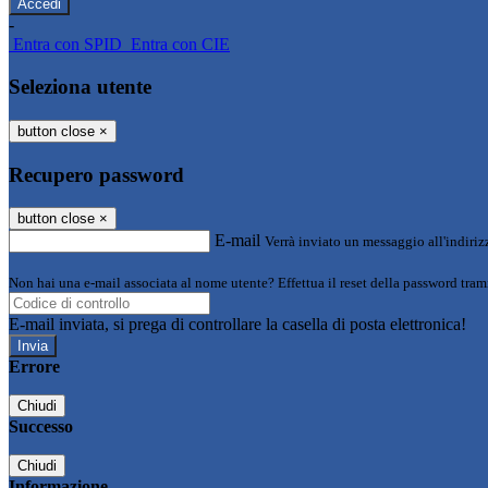
-
Entra con SPID
Entra con CIE
Seleziona utente
button close
×
Recupero password
button close
×
E-mail
Verrà inviato un messaggio all'indirizz
Non hai una e-mail associata al nome utente? Effettua il reset della password tram
E-mail inviata, si prega di controllare la casella di posta elettronica!
Errore
Chiudi
Successo
Chiudi
Informazione