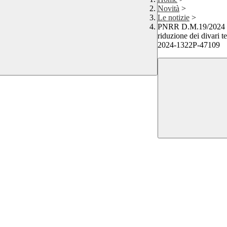
Novità
>
Le notizie
>
PNRR D.M.19/2024 Mis
riduzione dei divari t
2024-1322P-47109