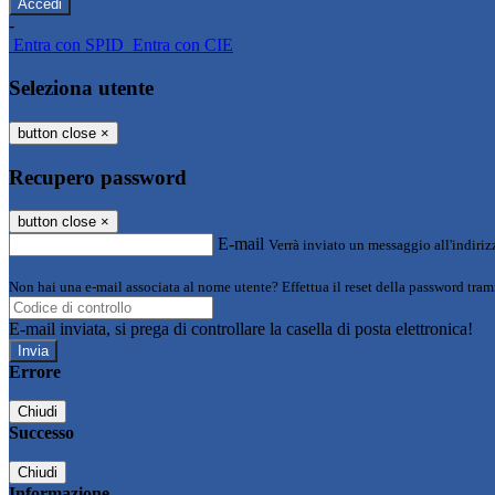
-
Entra con SPID
Entra con CIE
Seleziona utente
button close
×
Recupero password
button close
×
E-mail
Verrà inviato un messaggio all'indirizz
Non hai una e-mail associata al nome utente? Effettua il reset della password tram
E-mail inviata, si prega di controllare la casella di posta elettronica!
Errore
Chiudi
Successo
Chiudi
Informazione