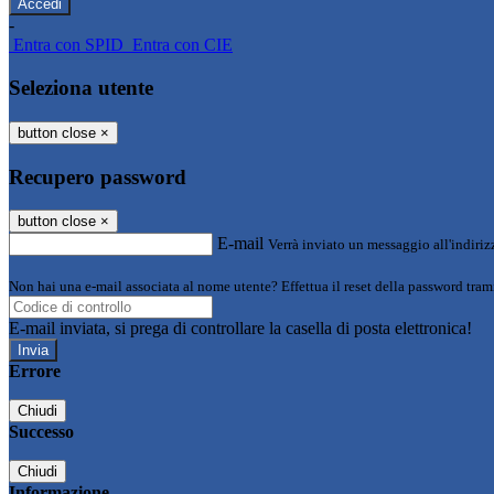
-
Entra con SPID
Entra con CIE
Seleziona utente
button close
×
Recupero password
button close
×
E-mail
Verrà inviato un messaggio all'indirizz
Non hai una e-mail associata al nome utente? Effettua il reset della password tram
E-mail inviata, si prega di controllare la casella di posta elettronica!
Errore
Chiudi
Successo
Chiudi
Informazione