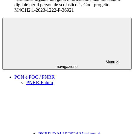
digitale per il personale scolastico” - Cod. progetto
M4C1I2.1-2023-1222-P-36921
Menu di
navigazione
PON e POC / PNRR
PNRR-Futura
PNRR D.M.19/2024 Missione 4–