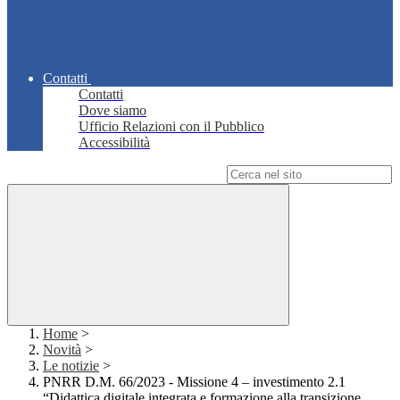
Contatti
Contatti
Dove siamo
Ufficio Relazioni con il Pubblico
Accessibilità
Campo di ricerca per le pagine del sito
Home
>
Novità
>
Le notizie
>
PNRR D.M. 66/2023 - Missione 4 – investimento 2.1
“Didattica digitale integrata e formazione alla transizione