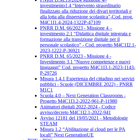
investimento1.4 “Intervento straordinario
finalizzato alla riduzione dei divari territoriali e
alla lotta alla dispersione scolastica”-Cod. prog.
M4C1I1.4-2024-1322P-47109
PNRR D.M. 66/2023 - Missione 4 –
investimento 2.1 “Didattica digitale integrata e
formazione alla transizione digitale per il
personale scolastico” - Cod. progetto M4C1I2.1-
2023-1222-P-36921
PNRR D.M. 65/2023 - Missione 4 -
Investimento 3.1 “Nuove competenze e nuovi
linguaggi” Cod. progetto M4C1I3.1-2023-1143-
P-29726
Misura 1.4.1 Esperienza del cittadino nei servizi
pubblici - Scuole (DICEMBRE 2022) - PNRR
M1C1
Scuola 4.0 – Next Generation Classrooms -
Progetto M4C1I3.2-2022-961-P-11980
Animatori digitali 2022-2024 - Codice
avviso/decreto M4C1I2.1-2022-941
Avviso 12181 del 19/05/2021 - Metodologie
STEAM
Misura 1.2 “Abilitazione al cloud per le PA
locali” Next GenerationUE