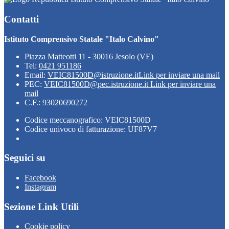
Contatti
Istituto Comprensivo Statale "Italo Calvino"
Piazza Matteotti 11 - 30016 Jesolo (VE)
Tel:
0421 951186
Email:
VEIC81500D@istruzione.it
Link per inviare una mail
PEC:
VEIC81500D@pec.istruzione.it
Link per inviare una
mail
C.F.: 93020690272
Codice meccanografico: VEIC81500D
Codice univoco di fatturazione: UF87V7
Seguici su
Facebook
Instagram
Sezione Link Utili
Cookie policy