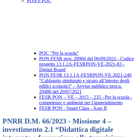
PON e POC
POC "Per la scuola"
PON FESR prot. 28966 del 06/09/2021 - Codice
progetto 13.1.2A-FESRPON-VE-2021-83 -
Digital Board
PON FESR 13.1.1A-FESRPON-VE-2021-249
“Cablaggio strutturato e sicuro all’interno degli
edifici scolastici” – Avviso pubblico prot.n.
20480 del 20/07/2021
FESR PON – VE – 2015 – 235 - Per la scuola -
competenze e ambienti per l'apprendimento
FESR PON - Smart Class - Asse II
PNRR D.M. 66/2023 - Missione 4 –
investimento 2.1 “Didattica digitale